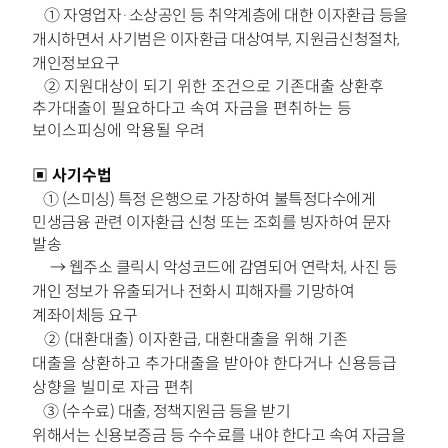
①
자영업자·소상공인 등 취약계층에 대한 이자
환급 등을
개시하면서 사기범은 이자환급 대상여부, 지원금신청절차,
개인정보요구
②
지원대상이 되기 위한 조건으로 기존대출 상환후
추가대출이 필요하다고 속여 자금을 편취하는 등
보이스피싱에 악용될 우려
▣ 사기수법
①
(스미싱) 특정 은행으로 가장하여 불특정다수에게
민생금융 관련 이자환급 신청 또는 조회를 빙자하여 문자
발송
→
웹주소 클릭시 악성코드에 감염되어 연락처, 사진 등
개인
정보가 유출되거나 전화시 피해자를 기망하여
계좌이체등 요구
②
(대환대출)
이자환급, 대환대출을 위해 기존
대출을
상환하고 추가대출을 받아야 한다거나 신용등급
상향을 빌미로
자금 편취
③ (수수료)
대출, 정책지원금 등을 받기
위해서는
신용보증금 등 수수료를 내야 한다고 속여 자금을