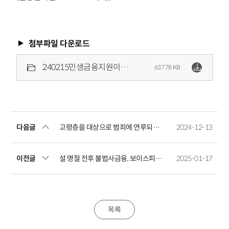
첨부파일 다운로드
240215민생금융지원이자환급대환대출을미끼로한보이스피싱소비자경보발령.pdf
637.78 KB
다음글
고령층을 대상으로 범죄에 연루되었다며 거액 주택담보대출을 유도하는 보이스피싱에 주의하세요
2024-12-13
이전글
설 명절 전후 불법사금융, 보이스피싱 등 민생침해 금융범죄 피해에 주의하세요
2025-01-17
목록