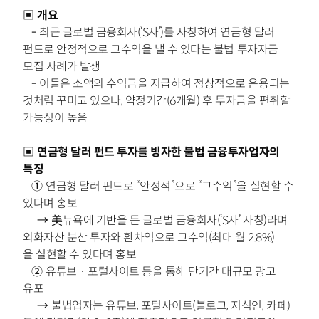
▣ 개요
-
최근 글로벌 금융회사(‘S사’)를 사칭하여 연금형 달러
펀드로 안정적으로
고수익을 낼 수 있다는 불법 투자자금
모집 사례가 발생
-
이들은 소액의 수익금을 지급하여 정상적으로 운용되는
것처럼
꾸미고 있으나, 약정기간(6개월) 후 투자금을
편취할
가능성이 높음
▣
연금형 달러 펀드 투자를 빙자한 불법 금융투자업자의
특징
①
연금형 달러 펀드로 “안정적”으로 “고수익”을 실현할 수
있다며 홍보
→
美뉴욕에 기반을 둔 글로벌 금융회사(‘S사’ 사칭)라며
외화자산 분산 투자와
환차익으로 고수익(최대 월 2.8%)
을
실현할 수 있다며 홍보
②
유튜브‧포털사이트 등을 통해 단기간 대규모 광고
유포
→
불법업자는 유튜브, 포털사이트(블로그, 지식인, 카페)