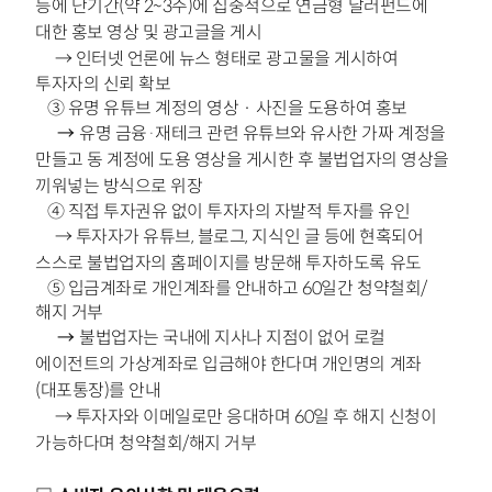
등에 단기간(약 2~3주)에
집중적으로 연금형 달러펀드에
대한 홍보 영상 및 광고글을 게시
→
인터넷 언론에 뉴스 형태로 광고물을 게시하여
투자자의 신뢰 확보
③ 유명 유튜브 계정의 영상‧사진을 도용하여 홍보
→
유명 금융·재테크 관련 유튜브와 유사한 가짜 계정을
만들고 동 계정에
도용 영상을 게시한 후 불법업자의 영상을
끼워넣는 방식으로 위장
④ 직접 투자권유 없이 투자자의 자발적 투자를 유인
→
투자자가 유튜브, 블로그, 지식인 글 등에 현혹되어
스스로
불법업자의 홈페이지를 방문해 투자하도록 유도
⑤ 입금계좌로 개인계좌를 안내하고 60일간 청약철회/
해지 거부
→
불법업자는 국내에 지사나 지점이 없어
로컬
에이전트의 가상계좌로 입금해야
한다며 개인명의 계좌
(대포통장)를 안내
→
투자자와 이메일로만 응대하며 60일 후 해지
신청이
가능하다며 청약철회/해지 거부