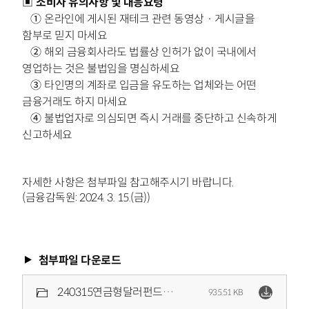
▣
소비자 유의사항 및 대응요령
①
온라인에 게시된 재테크 관련 동영상‧게시글을
함부로 믿지 마세요
②
해외 금융회사라도 법률상 인허가 없이 국내에서
영업하는 것은
불법임을 명심하세요
③
타인명의 계좌로 입금을 유도하는 업체와는 어떤
금융거래도 하지
마세요
④
불법업자로 의심되면 즉시 거래를 중단하고 신속하게
신고하세요
자세한 사항은 첨부파일 참고해주시기 바랍니다.
(금융감독원: 2024. 3. 15.(금))
첨부파일 다운로드
240315연금형달러펀드로고수익을올릴수있다고유혹하는외국금융회사사칭불법금융투자업자를주의하세요.pdf
935.51 KB