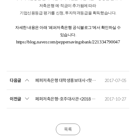
저축은행 예
·
적금이 추가됨에 따라
기업신용등급 평가를 신청
,
투자적격등급을 획득했습니다
.
자세한 내용은 아래
‘
페퍼저축은행 공식블로그
’
에서 확인하실 수
있습니다.
https://blog.naver.com/peppersavingsbank/221334790047
다음글
페퍼저축은행 대학생홍보대사 <핫페퍼스 2기> 발대식 개최
2017-07-05
이전글
페퍼저축은행-호주대사관 <2018 호주유학 지원금> 프로그램 소개
2017-10-27
목록