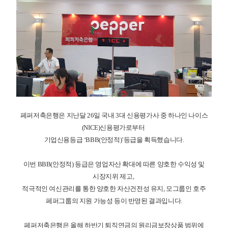
페퍼저축은행은 지난달
26
일 국내
3
대 신용평가사 중 하나인 나이스
(NICE)
신용평가로부터
기업신용등급
‘BBB(
안정적
)’
등급을 획득했습니다
.
이번
BBB(
안정적
)
등급은 영업자산 확대에 따른 양호한 수익성 및
시장지위 제고
,
적극적인 여신관리를 통한 양호한 자산건전성 유지
,
모그룹인 호주
페퍼그룹의 지원 가능성 등이 반영된 결과입니다
.
페퍼저축은행은 올해 하반기 퇴직연금의 원리금보장상품 범위에