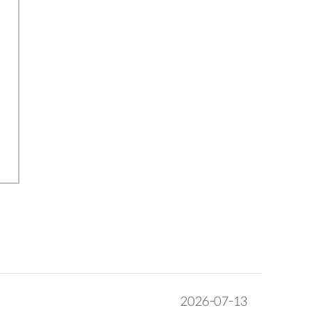
주식회사 농심캐피탈
이종환
02-827-1600
2026-07-13