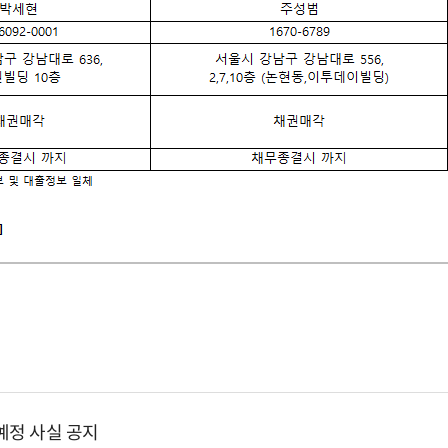
NPL 무담보 (개인회생,신용회복)로
분류된 대출채무자
㈜비케이자산관리대부
박세현
02-6092-0001
예정 사실 공지
서울시 강남구 강남대로 636,