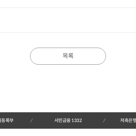
두원빌딩 10층
채권매각
채무종결시 까지
목록
품등록부
서민금융 1332
저축은