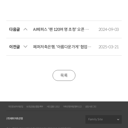
다음글
AI페퍼스 '팬 120여 명 초청' 오픈 트레이닝 행사 성료
2024-09-03
이전글
페퍼저축은행, '아름다운가게' 협업 기부행사 성료
2025-03-21
목록
개인정보처리방침
보호금융상품등록부
서민금융 1332
저축은행위법행위신고
상담사로그인
(주)페퍼저축은행