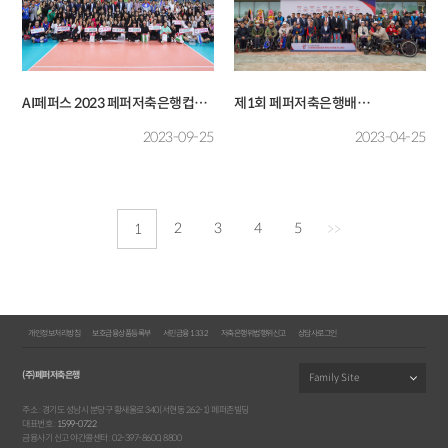
AI페퍼스 2023 페퍼저축은행컵
제1회 페퍼저축은행배
전국 어울림 한마당 배구대회
전국장애인양궁대회 겸 2024년
2023-09-25
2023-04-25
국가대표 1차 선발전
2
3
4
5
1
>>
개인정보처리방침
보호금융상품등록부
서민금융 1332
저축은행위법행위신고
상담사로그인
(주)페퍼저축은행
주소 : 경기도 성남시 분당구 황새울로 340(서현동 262-1) 페퍼존빌딩
대표번호 :
1599-0722
금융사기 신고 야간콜센터 : 02-397-8600, 8800