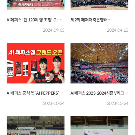
AI페퍼스 '팬 120여 명 초청' 오픈
제2회 페퍼저축은행배
트레이닝 행사 성료
전국장애인양궁대회 겸 2025년
2024-09-03
2024-04-23
국가대표 1차 선발전 성료
AI페퍼스 공식 앱 ‘AI PEPPERS’
AI페퍼스 2023-2024시즌 V리그
오픈
홈 개막전 행사 개최
2023-10-24
2023-10-24