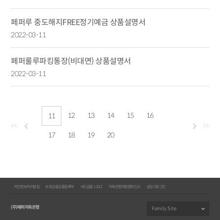
페퍼루 중도해지FREE정기예금 상품설명서
2022-03-11
페퍼룰루파킹통장(비대면) 상품설명서
2022-03-11
12
13
14
15
16
11
<<
>>
17
18
19
20
개인정보처리방침
보호금융상품등록부
서민금융 1332
저축은행위법행위신고
상담사로그인
(주)페퍼저축은행